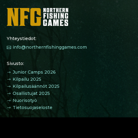
Yhteystiedot:
info@northernfishinggames.com

Sivusto:
Junior Camps 2026
$
Kilpailu 2025
$
Kilpailusäännöt 2025
$
Osallistujat 2025
$
Nuorisotyö
$
Tietosuojaseloste
$
Northern Fishing Games Junior Camp 2025 lasten
leirejä ja leiritoimintaa on tukemassa ja