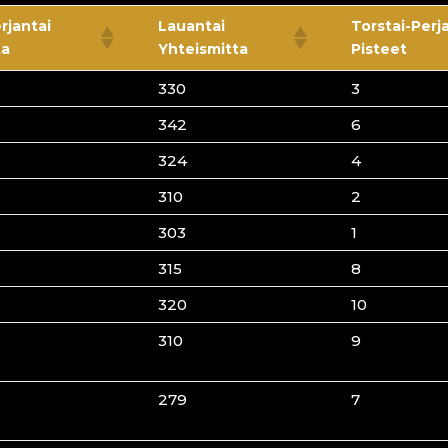
rjantai
Lauantai
Torstai-Perj
ta
Yhteismitta
Pisteet
330
3
342
6
324
4
310
2
303
1
315
8
320
10
310
9
279
7