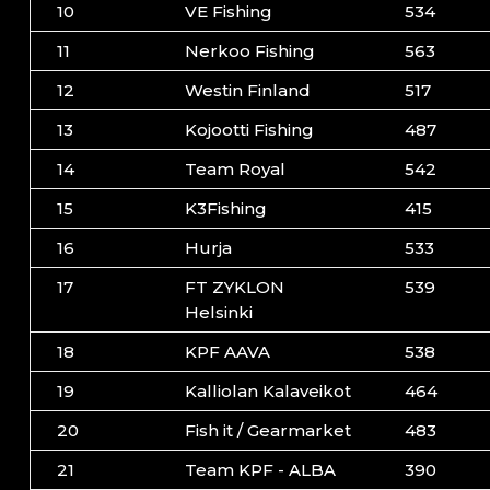
10
VE Fishing
534
11
Nerkoo Fishing
563
12
Westin Finland
517
13
Kojootti Fishing
487
14
Team Royal
542
15
K3Fishing
415
16
Hurja
533
17
FT ZYKLON
539
Helsinki
18
KPF AAVA
538
19
Kalliolan Kalaveikot
464
20
Fish it / Gearmarket
483
21
Team KPF - ALBA
390