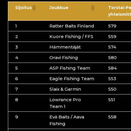
Torstai-Pe
Sijoitus
Joukkue
yhteismit
1
Ratter Baits Finland
579
2
Kuore Fishing / FFS
559
3
Hämmentäjät
574
4
Oravi Fishing
580
5
ASP Fishing Team
584
6
Eagle Fishing Team
553
7
Slaix & Garmin
550
8
Lowrance Pro
551
Team 1
9
Evä Baits / Aava
558
Fishing