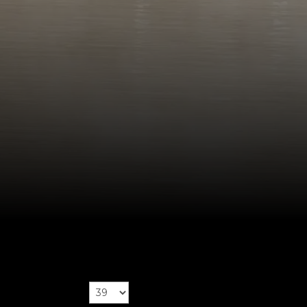
Näytä kerralla
riviä