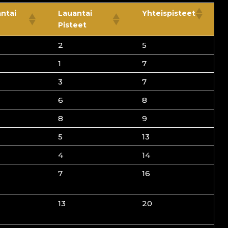
antai
Lauantai
Yhteispisteet
Pisteet
2
5
1
7
3
7
6
8
8
9
5
13
4
14
7
16
13
20