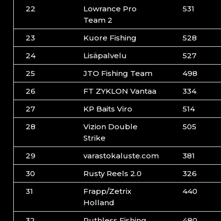
22
Lowrance Pro
531
Team 2
23
Kuore Fishing
528
24
Lisäpalvelu
527
25
JTO Fishing Team
498
26
FT ZYKLON Vantaa
334
27
KP Baits Viro
514
28
Vizion Double
505
Strike
29
varastokaluste.com
381
30
Rusty Reels 2.0
326
31
Frapp/Zetrix
440
Holland
32
Ruthless Fishing
480