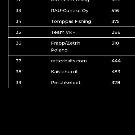
33
RAU-Control Oy
516
34
Tomppas Fishing
375
35
Team VKP
286
36
Frapp/Zetrix
310
Poland
37
ratterbaits.com
444
38
Kaislahurrit
483
39
Perchkeleet
328
Näytetään rivit 1 - 39 (yhteensä 39 )