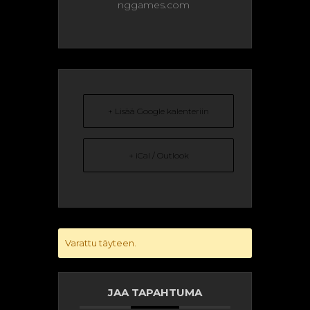
nggames.com
+ Lisää Google kalenteriin
+ iCal / Outlook
Varattu täyteen.
JAA TAPAHTUMA