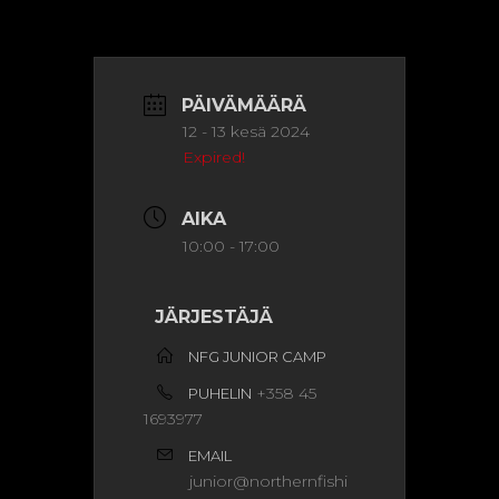
PÄIVÄMÄÄRÄ
12 - 13 kesä 2024
Expired!
AIKA
10:00 - 17:00
JÄRJESTÄJÄ
NFG JUNIOR CAMP
+358 45
PUHELIN
1693977
EMAIL
junior@northernfishi