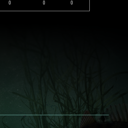
()
()
()