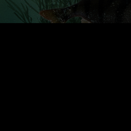
Northern Fishing Games Junior
Camp 2025 lasten leirejä ja
leiritoimintaa on tukemassa ja
mahdollistamassa: