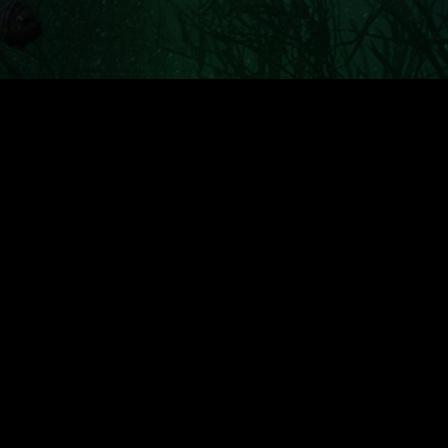
Yhteysti
info@
