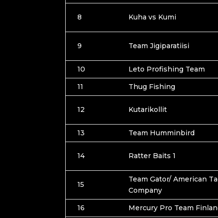
8
Kuha vs Kumi
9
Team Jigiparatiisi
10
Leto Profishing Team
11
Thug Fishing
12
Kutarikollit
13
Team Humminbird
14
Ratter Baits 1
Team Gator/ American Ta
15
Company
16
Mercury Pro Team Finla