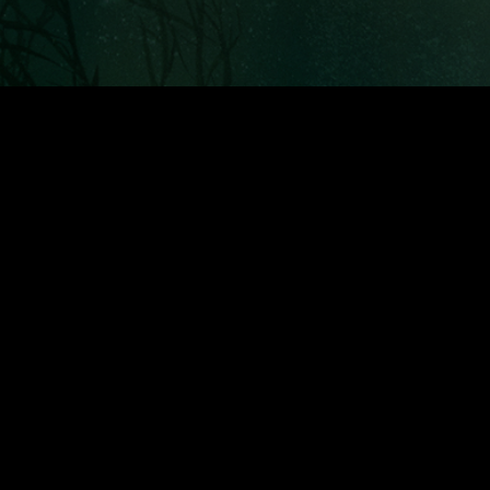
edot:
Sivusto:
northernfishinggames.com
Junior Camps 2026
$
Kilpailu 2025
$
Kilpailusäännöt 2025
$
Osallistujat 2025
$
Nuorisotyö
$
Tietosuojaseloste
$