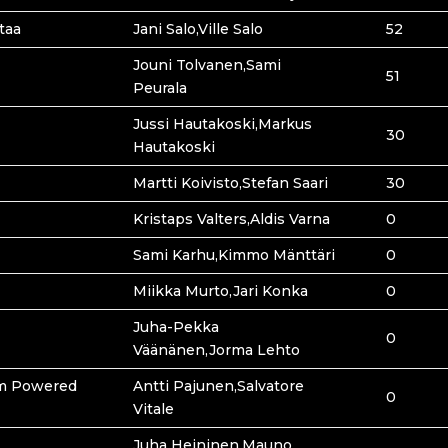
taa
Jani Salo,Ville Salo
52
Jouni Tolvanen,Sami
51
Peurala
Jussi Hautakoski,Markus
30
Hautakoski
Martti Koivisto,Stefan Saari
30
Kristaps Valters,Aldis Varna
0
Sami Karhu,Kimmo Mänttäri
0
Miikka Murto,Jari Konka
0
Juha-Pekka
0
Väänänen,Jorma Lehto
am Powered
Antti Pajunen,Salvatore
0
Vitale
Juha Heininen,Mauno