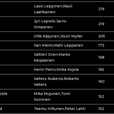
Lassi Leppinen,Rauli
219
Laatikainen
Jyri Lepistö,Jarno
219
Simpanen
Ville Käpynen,Jouni Myller
205
Ilari Niemi,Matti Leppänen
173
Valtteri Siren,Marko
168
Karjalainen
Henri Petro,Miika Kojola
165
Valters Rubenis,Roberts
160
Valters
ckle
Mika Mujunen,Tomi
152
Soininen
nd
Teemu Hiltunen,Peter Lahti
152