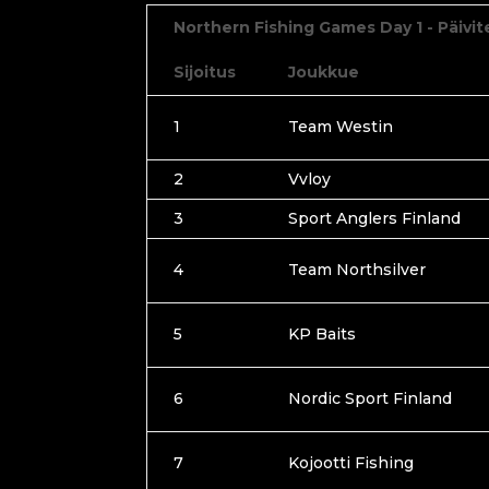
Northern Fishing Games Day 1 - Päivit
Sijoitus
Joukkue
1
Team Westin
2
Vvloy
3
Sport Anglers Finland
4
Team Northsilver
5
KP Baits
6
Nordic Sport Finland
7
Kojootti Fishing