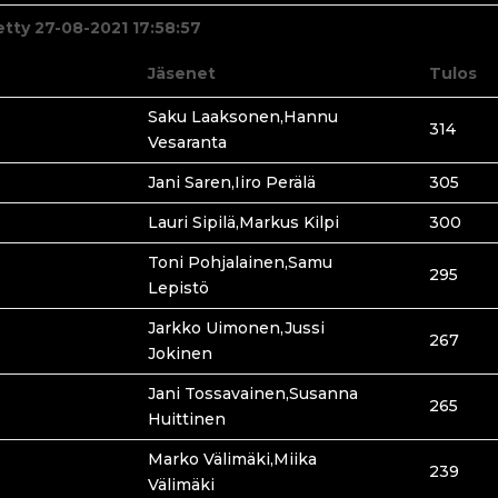
etty 27-08-2021 17:58:57
Jäsenet
Tulos
Saku Laaksonen,Hannu
314
Vesaranta
Jani Saren,Iiro Perälä
305
Lauri Sipilä,Markus Kilpi
300
Toni Pohjalainen,Samu
295
Lepistö
Jarkko Uimonen,Jussi
267
Jokinen
Jani Tossavainen,Susanna
265
Huittinen
Marko Välimäki,Miika
239
Välimäki