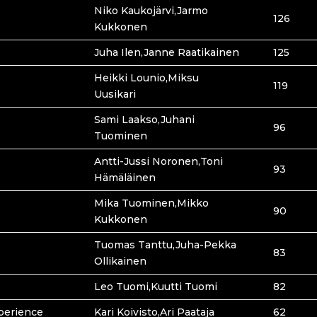
Niko Kaukojärvi,Jarmo
126
Kukkonen
Juha Ilen,Janne Raatikainen
125
Heikki Lounio,Miksu
119
Uusikari
Sami Laakso,Juhani
96
Tuominen
Antti-Jussi Noronen,Toni
93
Hämäläinen
Mika Tuominen,Mikko
90
Kukkonen
Tuomas Tanttu,Juha-Pekka
83
Ollikainen
Leo Tuomi,Kuutti Tuomi
82
perience
Kari Koivisto,Ari Paataja
62