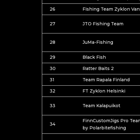
26
Fishing Team Zyklon Van
27
JTO Fishing Team
28
JuMa-Fishing
29
Black Fish
30
Ratter Baits 2
31
Team Rapala Finland
32
FT Zyklon Helsinki
33
Team Kalapuikot
FinnCustomJigs Pro Te
34
by Polarbitefishing