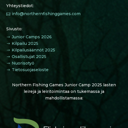
Yhteystiedot:
info@northernfishinggames.com

Sivusto:
Junior Camps 2026
$
Kilpailu 2025
$
Kilpailusäännöt 2025
$
Osallistujat 2025
$
Nuorisotyö
$
Tietosuojaseloste
$
Northern Fishing Games Junior Camp 2025 lasten
leirejä ja leiritoimintaa on tukemassa ja
mahdollistamassa: